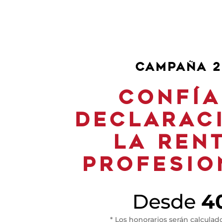
CAMPAÑA 2
CONFÍA
DECLARAC
LA REN
PROFESIO
Desde
4
* Los honorarios serán calculad