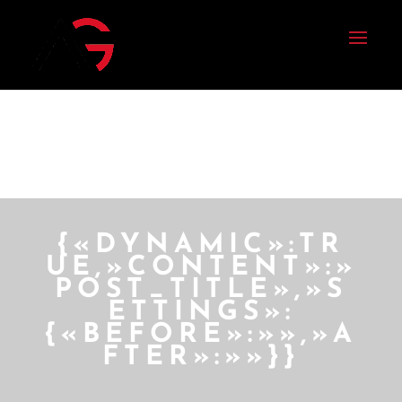
{«DYNAMIC»:TR
UE,»CONTENT»:»
POST_TITLE»,»S
ETTINGS»:
{«BEFORE»:»»,»A
FTER»:»»}}