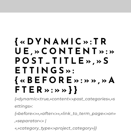
{«DYNAMIC»:TR
UE,»CONTENT»:»
POST_TITLE»,»S
ETTINGS»:
{«BEFORE»:»»,»A
FTER»:»»}}
{«dynamic»:true,»content»:»post_categories»,»s
ettings»:
{«before»:»»,»after»:»»,»link_to_term_page»:»on»
,»separator»:» |
«,»category_type»:»project_category»}}